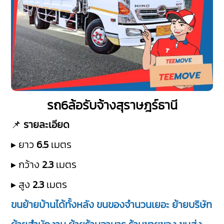
รถ6ล้อรับจ้างสุราษฎร์ธานี
📌
รายละเอียด
▸ ยาว
6.5
เมตร
▸ กว้าง
2.3
เมตร
▸ สูง
2.3
เมตร
ขนย้ายบ้านได้ทั้งหลัง ขนของจำนวนเยอะ ย้ายบริษัท