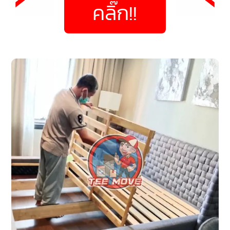
คลิ๊ก!!