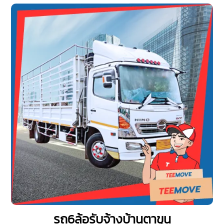
รถ6ล้อรับจ้างบ้านตาขุน