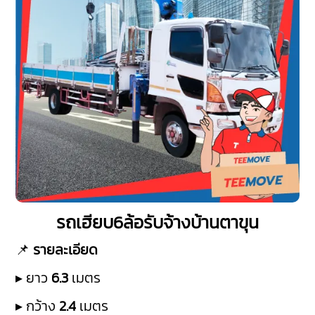
รถเฮียบ6ล้อรับจ้างบ้านตาขุน
📌
รายละเอียด
▸ ยาว
6.3
เมตร
▸ กว้าง
2.4
เมตร