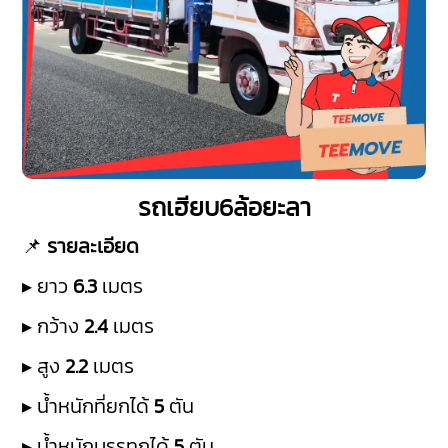
รถเฮียบ6ล้อยะลา
📌
รายละเอียด
▸ ยาว
6.3
เมตร
▸ กว้าง
2.4
เมตร
▸ สูง
2.2
เมตร
▸ น้ำหนักที่ยกได้
5
ตัน
▸ น้ำหนักบรรทุกได้
5
ตัน