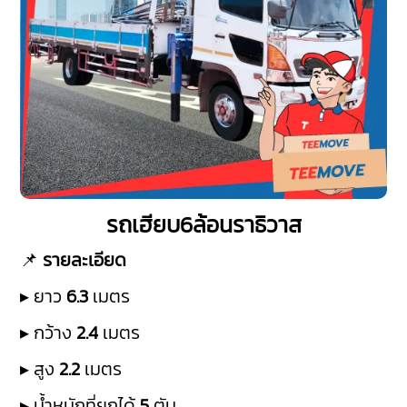
รถเฮียบ6ล้อนราธิวาส
📌
รายละเอียด
▸ ยาว
6.3
เมตร
▸ กว้าง
2.4
เมตร
▸ สูง
2.2
เมตร
▸ น้ำหนักที่ยกได้
5
ตัน