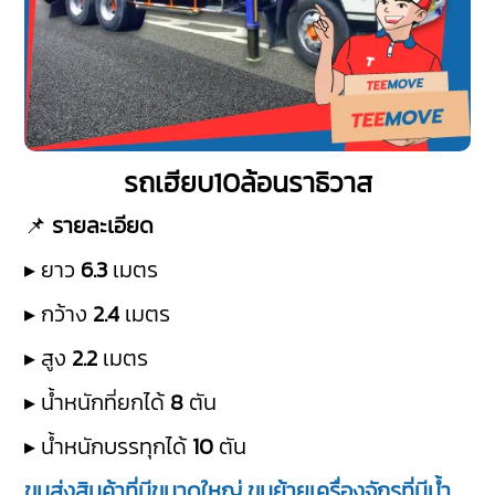
รถเฮียบ10ล้อนราธิวาส
📌
รายละเอียด
▸ ยาว
6.3
เมตร
▸ กว้าง
2.4
เมตร
▸ สูง
2.2
เมตร
▸ น้ำหนักที่ยกได้
8
ตัน
▸ น้ำหนักบรรทุกได้
10
ตัน
ขนส่งสินค้าที่มีขนาดใหญ่ ขนย้ายเครื่องจักรที่มีน้ำ