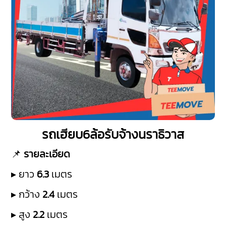
รถเฮียบ6ล้อรับจ้างนราธิวาส
📌
รายละเอียด
▸ ยาว
6.3
เมตร
▸ กว้าง
2.4
เมตร
▸ สูง
2.2
เมตร