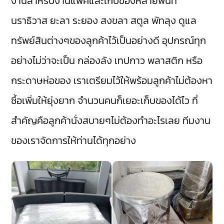
งานสำหรับงานแพคและเก็บของหลายพื้นที่
นราธิวาส ยะลา ระยอง สงขลา สตูล พัทลุง ดูแล
ทรัพย์สินต่างๆของลูกค้าไว้เป็นอย่างดี อุปกรณ์ทุก
อย่างไม่ว่าจะเป็น กล่องลัง เทปกาว พลาสติก หรือ
กระดาษห่อของ เราเตรียมไว้ให้พร้อมลูกค้าไม่ต้องหา
ซื้อเพิ่มให้ยุ่งยาก จำนวนคนก็เยอะเก็บของได้ไว ที่
สำคัญคือลูกค้านั่งสบายๆไม่ต้องทำอะไรเลย ทีมงาน
ของเราจัดการให้ท่านได้ทุกอย่าง