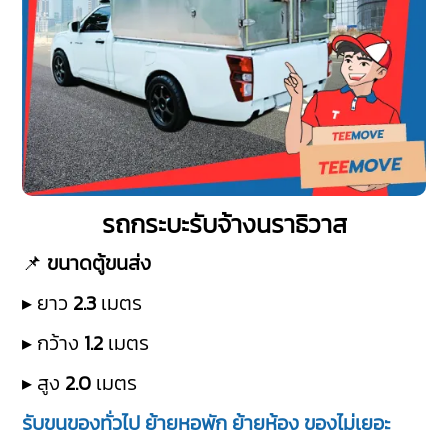
รถกระบะรับจ้างนราธิวาส
📌
ขนาดตู้ขนส่ง
▸ ยาว
2.3
เมตร
▸ กว้าง
1.2
เมตร
▸ สูง
2.0
เมตร
รับขนของทั่วไป ย้ายหอพัก ย้ายห้อง ของไม่เยอะ