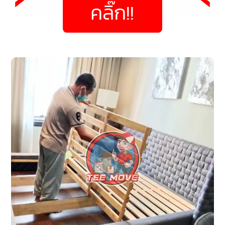
คลิ๊ก!!