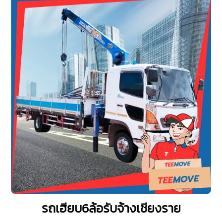
รถเฮียบ6ล้อรับจ้างเชียงราย