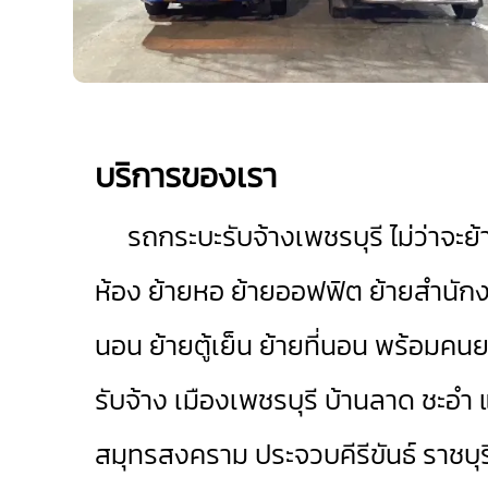
บริการของเรา
รถกระบะรับจ้างเพชรบุรี
ไม่ว่าจะย
ห้อง ย้ายหอ ย้ายออฟฟิต ย้ายสำนักงาน
นอน ย้ายตู้เย็น ย้ายที่นอน พร้อมค
รับจ้าง
เมืองเพชรบุรี
บ้านลาด
ชะอำ
แ
สมุทรสงคราม
ประจวบคีรีขันธ์
ราชบุร