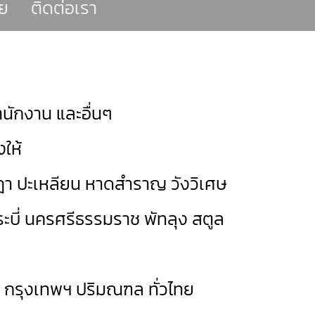
ย
ติดต่อเรา
นักงาน และอื่นๆ
ให้
ฎา
ปะเหลียน
หาดสำราญ
วังวิเศษ
ะบี่
นครศรีธรรมราช
พัทลุง
สตูล
ด กรุงเทพฯ ปริมณฑล ทั่วไทย