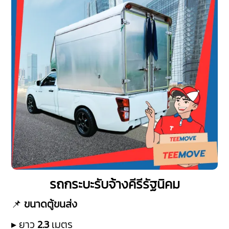
รถกระบะรับจ้างคีรีรัฐนิคม
📌
ขนาดตู้ขนส่ง
▸ ยาว
2.3
เมตร