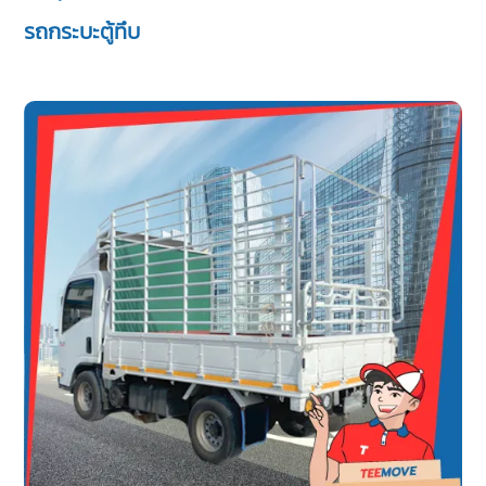
รถกระบะตู้ทึบ