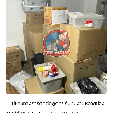
มีช่องทางการติดต่อพูดคุยกับทีมงานหลายช่อง