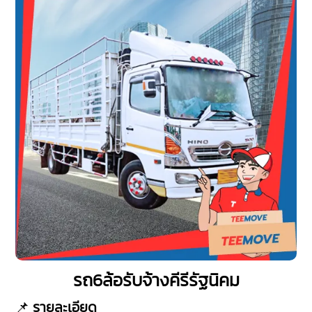
รถ6ล้อรับจ้างคีรีรัฐนิคม
📌
รายละเอียด