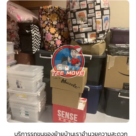
บริการรถขนของย้ายบ้านเราอำนวยความสะดวก