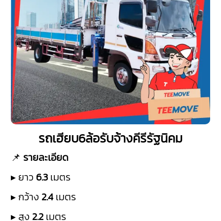
รถเฮียบ6ล้อรับจ้างคีรีรัฐนิคม
📌
รายละเอียด
▸ ยาว
6.3
เมตร
▸ กว้าง
2.4
เมตร
▸ สูง
2.2
เมตร