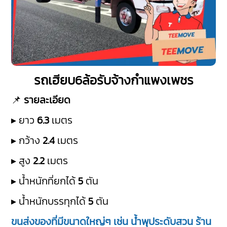
รถเฮียบ6ล้อรับจ้างกำแพงเพชร
📌
รายละเอียด
▸ ยาว
6.3
เมตร
▸ กว้าง
2.4
เมตร
▸ สูง
2.2
เมตร
▸ น้ำหนักที่ยกได้
5
ตัน
▸ น้ำหนักบรรทุกได้
5
ตัน
ขนส่งของที่มีขนาดใหญ่ๆ เช่น น้ำพุประดับสวน ร้าน