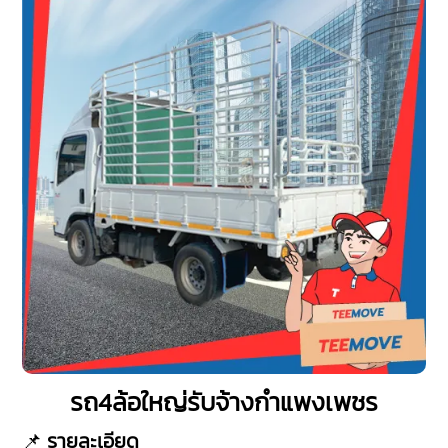
รถ4ล้อใหญ่รับจ้างกำแพงเพชร
📌
รายละเอียด