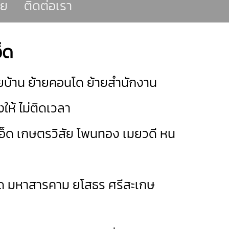
าย
ติดต่อเรา
็ด
ยบ้าน ย้ายคอนโด ย้ายสำนักงาน
ให้ ไม่ติดเวลา
อ็ด
เกษตรวิสัย
โพนทอง
เมยวดี
หน
ด
มหาสารคาม
ยโสธร
ศรีสะเกษ