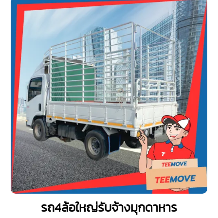
รถ4ล้อใหญ่รับจ้างมุกดาหาร