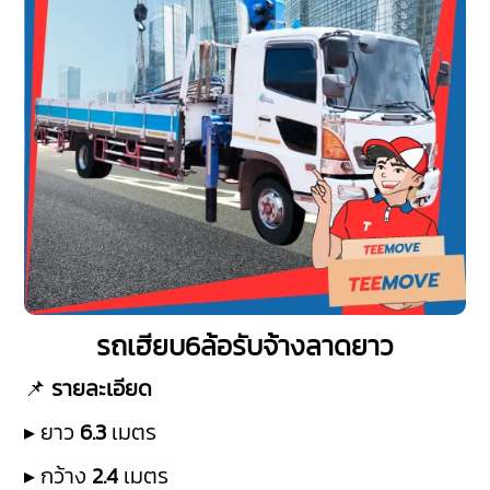
รถเฮียบ6ล้อรับจ้างลาดยาว
📌
รายละเอียด
▸ ยาว
6.3
เมตร
▸ กว้าง
2.4
เมตร