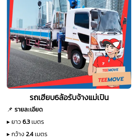
รถเฮียบ6ล้อรับจ้างแม่เปิน
📌
รายละเอียด
▸ ยาว
6.3
เมตร
▸ กว้าง
2.4
เมตร