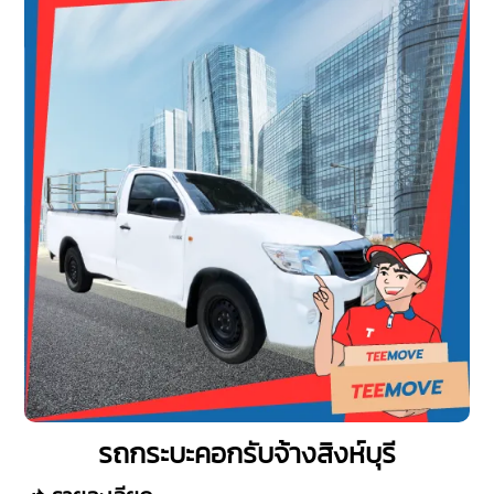
รถกระบะคอกรับจ้างสิงห์บุรี