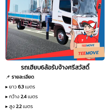
รถเฮียบ6ล้อรับจ้างศรีสวัสดิ์
📌
รายละเอียด
▸ ยาว
6.3
เมตร
▸ กว้าง
2.4
เมตร
▸ สูง
2.2
เมตร