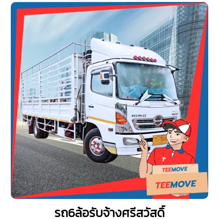
รถ6ล้อรับจ้างศรีสวัสดิ์