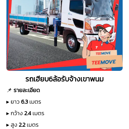
รถเฮียบ6ล้อรับจ้างเขาพนม
📌
รายละเอียด
▸ ยาว
6.3
เมตร
▸ กว้าง
2.4
เมตร
▸ สูง
2.2
เมตร