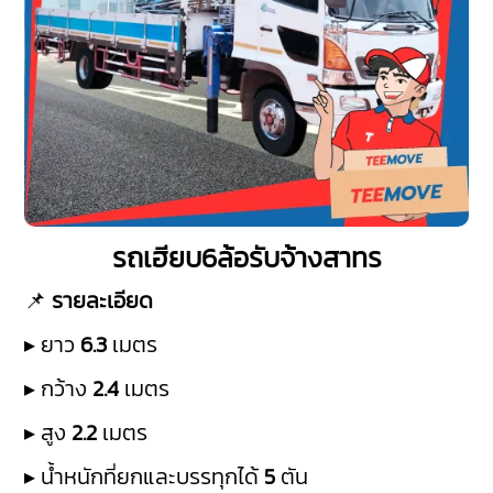
รถเฮียบ6ล้อรับจ้างสาทร
📌
รายละเอียด
▸ ยาว
6.3
เมตร
▸ กว้าง
2.4
เมตร
▸ สูง
2.2
เมตร
▸ น้ำหนักที่ยกและบรรทุกได้
5
ตัน