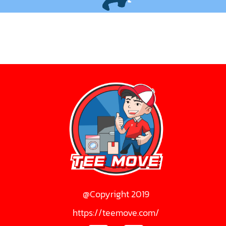
@Copyright 2019
https://teemove.com/