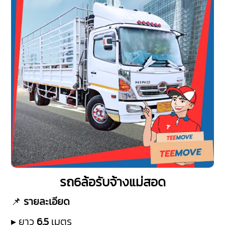
รถ6ล้อรับจ้างแม่สอด
📌
รายละเอียด
▸ ยาว
6.5
เมตร