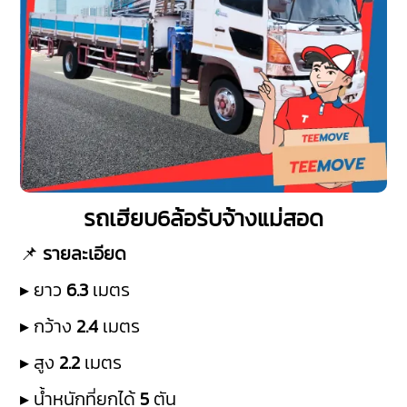
รถเฮียบ6ล้อรับจ้างแม่สอด
📌
รายละเอียด
▸ ยาว
6.3
เมตร
▸ กว้าง
2.4
เมตร
▸ สูง
2.2
เมตร
▸ น้ำหนักที่ยกได้
5
ตัน