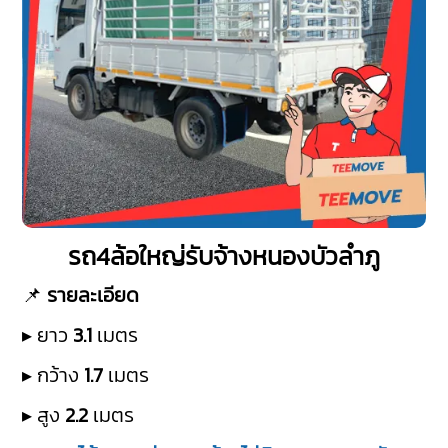
รถ4ล้อใหญ่รับจ้างหนองบัวลำภู
📌
รายละเอียด
▸ ยาว
3.1
เมตร
▸ กว้าง
1.7
เมตร
▸ สูง
2.2
เมตร