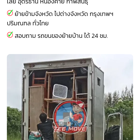
เลย
อุดรธานี
หนองคาย
กาฬสินธุ์
ย้ายข้ามจังหวัด ไปต่างจังหวัด กรุงเทพฯ
ปริมณฑล ทั่วไทย
สอบถาม รถขนของย้ายบ้าน ได้ 24 ชม.