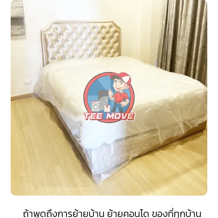
ถ้าพูดถึงการย้ายบ้าน ย้ายคอนโด ของที่ทุกบ้าน