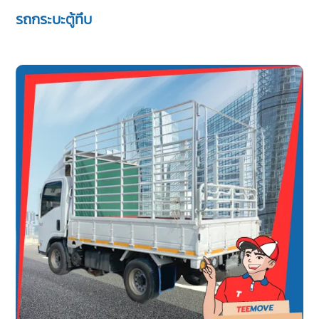
รถกระบะตู้ทึบ