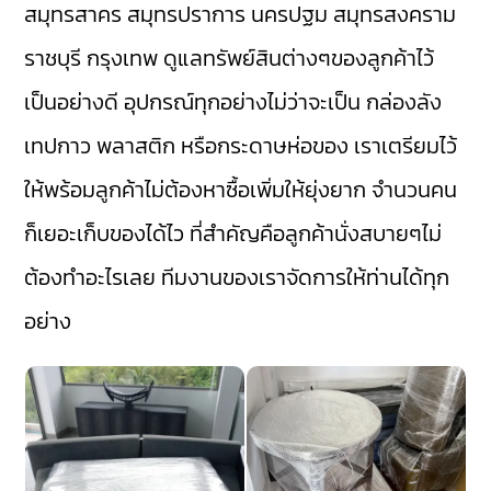
สมุทรสาคร สมุทรปราการ นครปฐม สมุทรสงคราม
ราชบุรี กรุงเทพ ดูแลทรัพย์สินต่างๆของลูกค้าไว้
เป็นอย่างดี อุปกรณ์ทุกอย่างไม่ว่าจะเป็น กล่องลัง
เทปกาว พลาสติก หรือกระดาษห่อของ เราเตรียมไว้
ให้พร้อมลูกค้าไม่ต้องหาซื้อเพิ่มให้ยุ่งยาก จำนวนคน
ก็เยอะเก็บของได้ไว ที่สำคัญคือลูกค้านั่งสบายๆไม่
ต้องทำอะไรเลย ทีมงานของเราจัดการให้ท่านได้ทุก
อย่าง