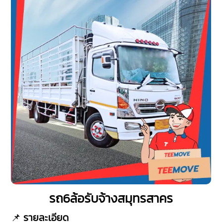
รถ6ล้อรับจ้างสมุทรสาคร
📌
รายละเอียด