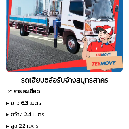
รถเฮียบ6ล้อรับจ้างสมุทรสาคร
📌
รายละเอียด
▸ ยาว
6.3
เมตร
▸ กว้าง
2.4
เมตร
▸ สูง
2.2
เมตร