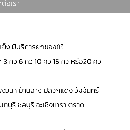
ดต่อเรา
แช่แข็ง มีบริการยกของให้
ด 3 คิว 6 คิว 10 คิว 15 คิว หรือ20 คิว
พัฒนา
บ้านฉาง
ปลวกแดง
วังจันทร์
ันทบุรี
ชลบุรี
ฉะเชิงเทรา
ตราด