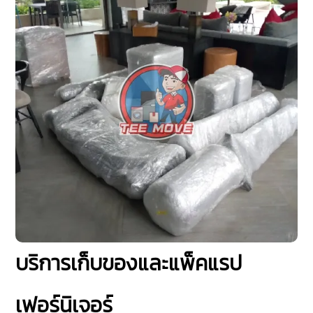
บริการเก็บของและแพ็คแรป
เฟอร์นิเจอร์