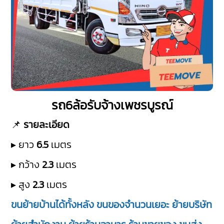
รถ6ล้อรับจ้างเพชรบูรณ์
📌
รายละเอียด
▸ ยาว
6.5
เมตร
▸ กว้าง
2.3
เมตร
▸ สูง
2.3
เมตร
ขนย้ายบ้านได้ทั้งหลัง ขนของจำนวนเยอะ ย้ายบริษัท