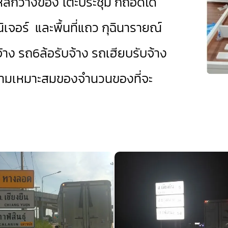
เหล็กวางของ โต๊ะประชุม ก็ถอดได้
จอร์ และพื้นที่แถว กุฉินารายณ์
้าง
รถ6ล้อรับจ้าง
รถเฮียบรับจ้าง
ความเหมาะสมของจำนวนของที่จะ