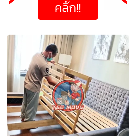
คลิ๊ก!!