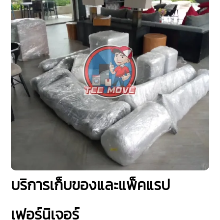
บริการเก็บของและแพ็คแรป
เฟอร์นิเจอร์