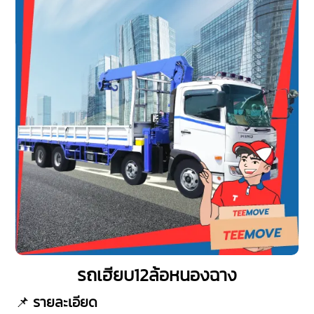
รถเฮียบ12ล้อหนองฉาง
📌
รายละเอียด