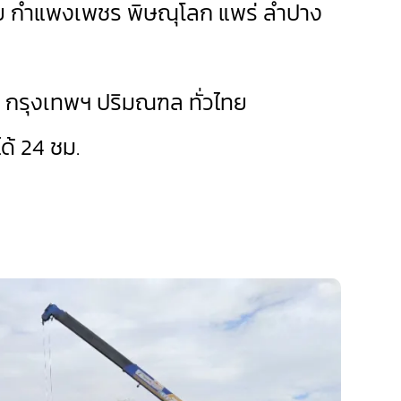
ัย
กำแพงเพชร
พิษณุโลก
แพร่
ลำปาง
ด กรุงเทพฯ ปริมณฑล ทั่วไทย
้ 24 ชม.