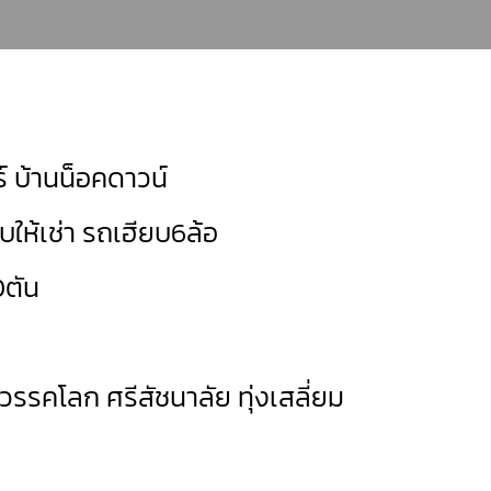
์ บ้านน็อคดาวน์
บให้เช่า รถเฮียบ6ล้อ
0ตัน
วรรคโลก
ศรีสัชนาลัย
ทุ่งเสลี่ยม