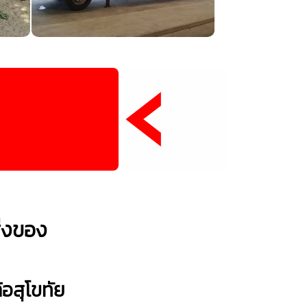
ิ่งของ
อสุโขทัย