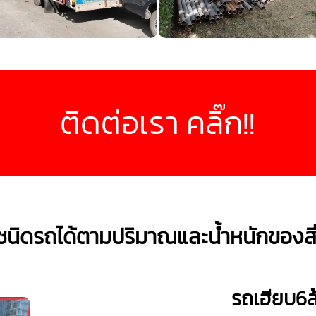
ติดต่อเรา คลิ๊ก!!
ชนิดรถได้ตามปริมาณและน้ำหนักของส
รถเฮียบ6ล้