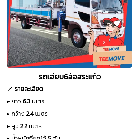
รถเฮียบ6ล้อสระแก้ว
📌
รายละเอียด
▸ ยาว
6.3
เมตร
▸ กว้าง
2.4
เมตร
▸ สูง
2.2
เมตร
▸ น้ำหนักที่ยกได้
5
ตัน