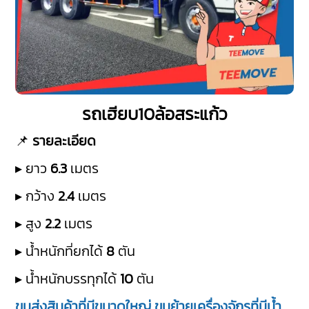
รถเฮียบ10ล้อสระแก้ว
📌
รายละเอียด
▸ ยาว
6.3
เมตร
▸ กว้าง
2.4
เมตร
▸ สูง
2.2
เมตร
▸ น้ำหนักที่ยกได้
8
ตัน
▸ น้ำหนักบรรทุกได้
10
ตัน
ขนส่งสินค้าที่มีขนาดใหญ่ ขนย้ายเครื่องจักรที่มีน้ำ