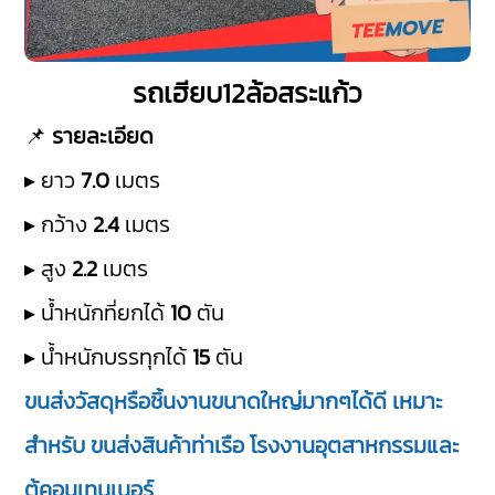
รถเฮียบ12ล้อสระแก้ว
📌
รายละเอียด
▸ ยาว
7.0
เมตร
▸ กว้าง
2.4
เมตร
▸ สูง
2.2
เมตร
▸ น้ำหนักที่ยกได้
10
ตัน
▸ น้ำหนักบรรทุกได้
15
ตัน
ขนส่งวัสดุหรือชิ้นงานขนาดใหญ่มากๆได้ดี เหมาะ
สำหรับ ขนส่งสินค้าท่าเรือ โรงงานอุตสาหกรรมและ
ตู้คอนเทนเนอร์