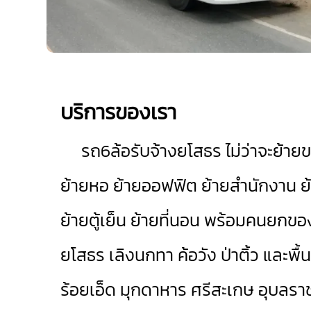
บริการของเรา
รถ6ล้อรับจ้างยโสธร
ไม่ว่าจะย้าย
ย้ายหอ ย้ายออฟฟิต ย้ายสำนักงาน ย้า
ย้ายตู้เย็น ย้ายที่นอน พร้อมคนยกข
ยโสธร
เลิงนกทา
ค้อวัง
ป่าติ้ว
และพื้
ร้อยเอ็ด
มุกดาหาร
ศรีสะเกษ
อุบลรา