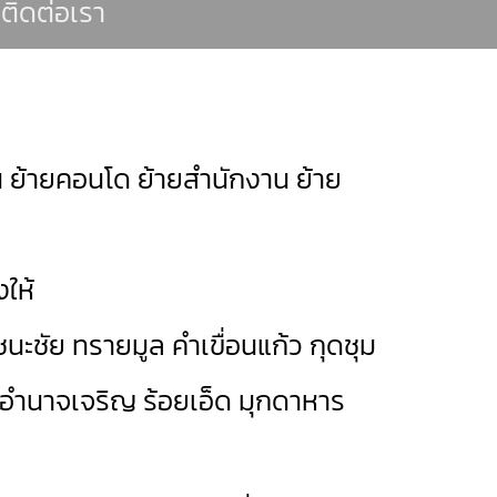
ติดต่อเรา
 ย้ายคอนโด ย้ายสำนักงาน ย้าย
ให้
นะชัย
ทรายมูล
คำเขื่อนแก้ว
กุดชุม
อำนาจเจริญ
ร้อยเอ็ด
มุกดาหาร